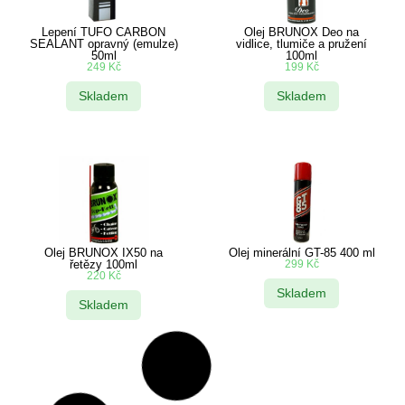
Lepení TUFO CARBON
Olej BRUNOX Deo na
SEALANT opravný (emulze)
vidlice, tlumiče a pružení
50ml
100ml
249
Kč
199
Kč
Skladem
Skladem
Olej BRUNOX IX50 na
Olej minerální GT-85 400 ml
řetězy 100ml
299
Kč
220
Kč
Skladem
Skladem