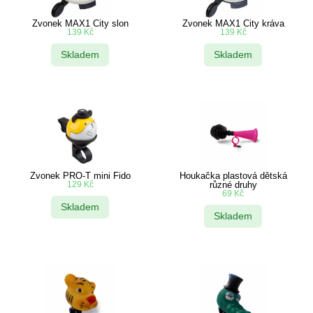
Zvonek MAX1 City slon
Zvonek MAX1 City kráva
139
Kč
139
Kč
Skladem
Skladem
Zvonek PRO-T mini Fido
Houkačka plastová dětská
129
Kč
různé druhy
69
Kč
Skladem
Skladem