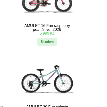
-
AMULET 16 Fun raspberry
pearl/silver 2026
5 999
Kč
Skladem
-
er
AMULET 20 Fun celeste