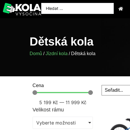
Dětská kola
Domů
/
Jízdní kola
/ Dětská kola
Cena
5 199
Kč
—
11 999
Kč
Velikost rámu
Vyberte možnosti