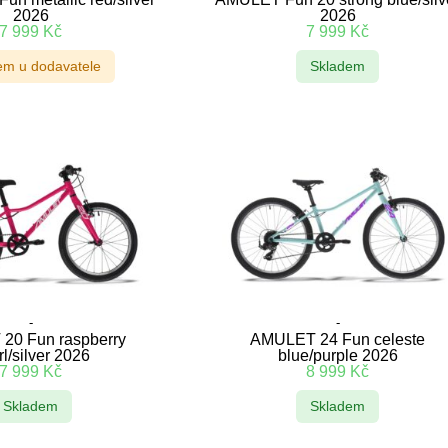
2026
2026
7 999
Kč
7 999
Kč
em u dodavatele
Skladem
-
-
20 Fun raspberry
AMULET 24 Fun celeste
l/silver 2026
blue/purple 2026
7 999
Kč
8 999
Kč
Skladem
Skladem