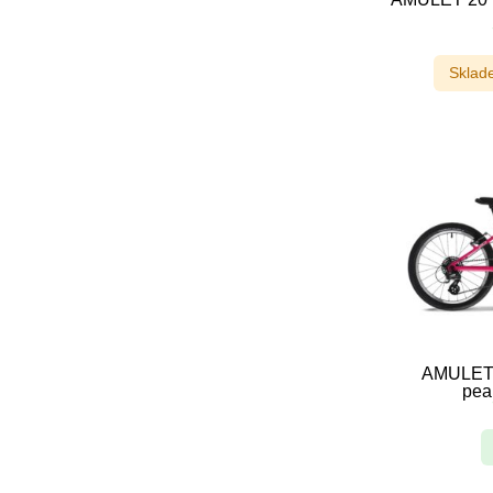
Sklad
AMULET 
pear