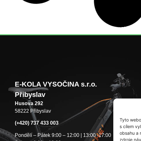
E-KOLA VYSOČINA s.r.o.
Přibyslav
Husova 292
58222 Přibyslav
Tyto webov
(+420) 737 433 003
s cílem vy
obsahu a r
Pondělí – Pátek 9:00 – 12:00 | 13:00 -17:00
zdroje náv