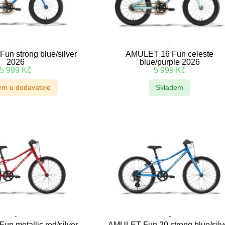
-
-
un strong blue/silver
AMULET 16 Fun celeste
2026
blue/purple 2026
5 999
Kč
5 999
Kč
em u dodavatele
Skladem
-
-
n metallic red/silver
AMULET Fun 20 strong blue/silv