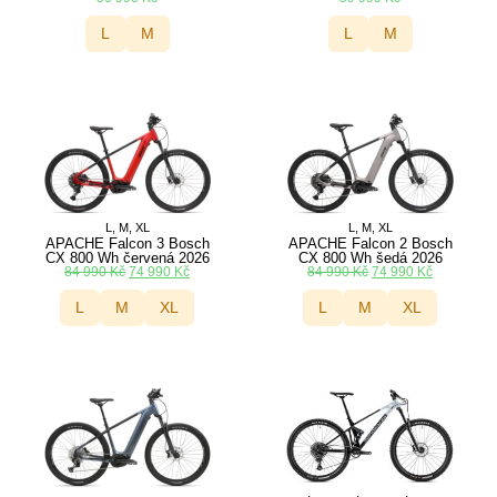
L
M
L
M
L, M, XL
L, M, XL
APACHE Falcon 3 Bosch
APACHE Falcon 2 Bosch
CX 800 Wh červená 2026
CX 800 Wh šedá 2026
84 990
Kč
74 990
Kč
84 990
Kč
74 990
Kč
L
M
XL
L
M
XL