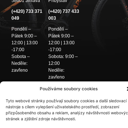
58601 Jihlava
Přibyslav
(+420) 733 371
(+420) 737 433
049
003
Pondělí –
Pondělí –
Pátek 9:00 –
Pátek 9:00 –
12:00 | 13:00
12:00 | 13:00
-17:00
-17:00
Sobota –
Sobota: 9:00 –
Neděle:
12:00
zavřeno
Neděle:
zavřeno
Používáme soubory cookies
Tyto webové stránky používají soubory cookies a další sledovací
nástroje s cílem vylepšení uživatelského prostředí, zobrazení
přizpůsobeného obsahu a reklam, analýzy návštěvnosti webový
stránek a zjištění zdroje návštěvnosti.