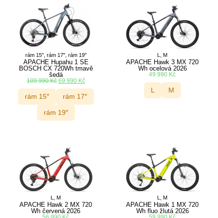
rám 15", rám 17", rám 19"
L, M
APACHE Hupahu 1 SE
APACHE Hawk 3 MX 720
BOSCH CX 720Wh tmavě
Wh ocelová 2026
šedá
49 990
Kč
109 990
Kč
69 990
Kč
L
M
rám 15″
rám 17″
rám 19″
L, M
L, M
APACHE Hawk 2 MX 720
APACHE Hawk 1 MX 720
Wh červená 2026
Wh fluo žlutá 2026
56 990
Kč
59 990
Kč