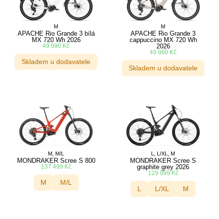
M
M
APACHE Rio Grande 3 bílá
APACHE Rio Grande 3
MX 720 Wh 2026
cappuccino MX 720 Wh
49 990
Kč
2026
49 990
Kč
Skladem u dodavatele
Skladem u dodavatele
M, M/L
L, L/XL, M
MONDRAKER Scree S 800
MONDRAKER Scree S
137 499
Kč
graphite grey 2026
129 999
Kč
M
M/L
L
L/XL
M