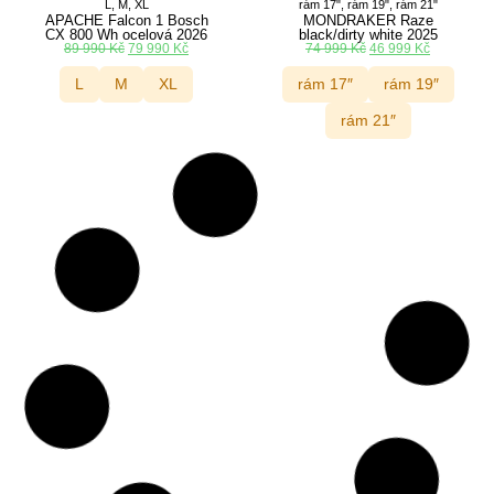
L, M, XL
rám 17", rám 19", rám 21"
APACHE Falcon 1 Bosch
MONDRAKER Raze
CX 800 Wh ocelová 2026
black/dirty white 2025
89 990
Kč
79 990
Kč
74 999
Kč
46 999
Kč
L
M
XL
rám 17″
rám 19″
rám 21″