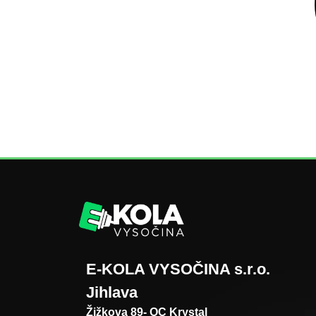
E-KOLA VYSOČINA s.r.o.
Jihlava
Žižkova 89- OC Krystal