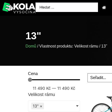
13"
Domů
/ Vlastnost produktu: Velikost rámu / 13"
Cena
11 490
Kč
—
11 490
Kč
Velikost rámu
13"
×