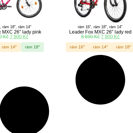
, rám 18", rám 14"
rám 16", rám 18", rám 14"
 MXC 26″ lady pink
Leader Fox MXC 26″ lady red
90
Kč
7 900
Kč
8 690
Kč
7 900
Kč
rám 14″
rám 18″
rám 16″
rám 14″
rám 18″