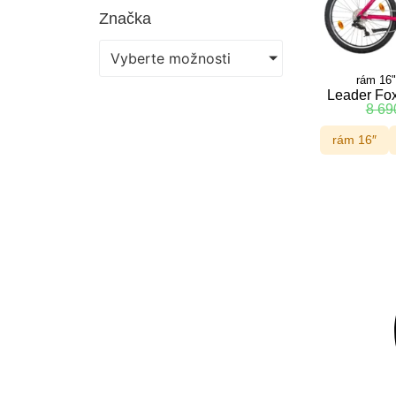
Značka
Vyberte možnosti
rám 16"
Leader Fox
8 6
rám 16″