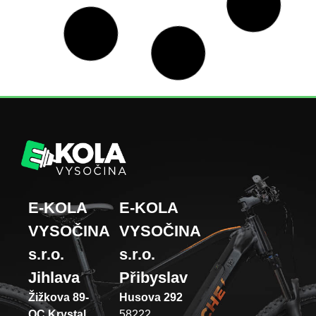
E-KOLA
E-KOLA
VYSOČINA
VYSOČINA
s.r.o.
s.r.o.
Jihlava
Přibyslav
Žižkova 89-
Husova 292
OC Krystal
58222