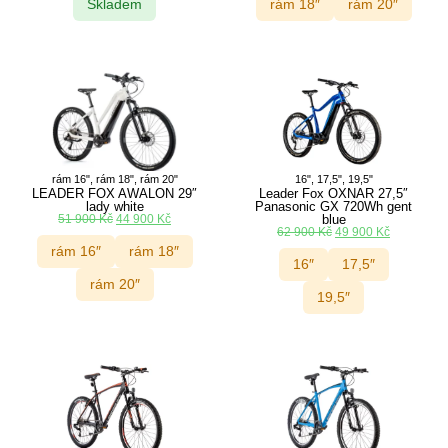
Skladem
rám 18″
rám 20″
rám 16", rám 18", rám 20"
16", 17,5", 19,5"
LEADER FOX AWALON 29″
Leader Fox OXNAR 27,5″
lady white
Panasonic GX 720Wh gent
51 900
Kč
44 900
Kč
blue
62 900
Kč
49 900
Kč
rám 16″
rám 18″
16″
17,5″
rám 20″
19,5″