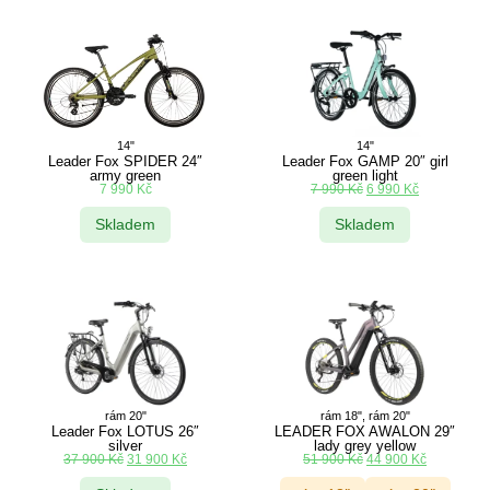
14"
14"
Leader Fox SPIDER 24″
Leader Fox GAMP 20″ girl
army green
green light
7 990
Kč
7 990
Kč
6 990
Kč
Skladem
Skladem
rám 20"
rám 18", rám 20"
Leader Fox LOTUS 26″
LEADER FOX AWALON 29″
silver
lady grey yellow
37 900
Kč
31 900
Kč
51 900
Kč
44 900
Kč