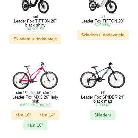
uni
uni
Leader Fox TIFTON 20″
Leader Fox TIFTON 20″
black shiny
34 900
Kč
34 900
Kč
Skladem u dodavatele
Skladem u dodavatele
rám 16", rám 18", rám 14"
14"
Leader Fox MXC 26″ lady
Leader Fox SPIDER 24″
pink
black matt
8 690
Kč
7 900
Kč
7 990
Kč
rám 16″
rám 14″
Skladem
rám 18″