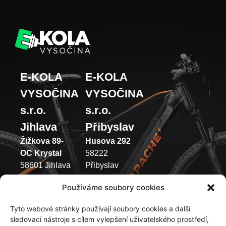
E-KOLA
E-KOLA
VYSOČINA
VYSOČINA
s.r.o.
s.r.o.
Jihlava
Přibyslav
Žižkova 89-
Husova 292
OC Krystal
58222
58601 Jihlava
Přibyslav
(+420) 733 371
(+420) 737 433
Používáme soubory cookies
049
003
Tyto webové stránky používají soubory cookies a další
Pondělí –
Pondělí –
sledovací nástroje s cílem vylepšení uživatelského prostředí,