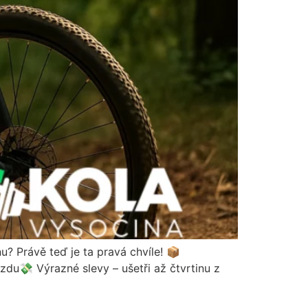
 Právě teď je ta pravá chvíle! 📦
zdu💸 Výrazné slevy – ušetři až čtvrtinu z