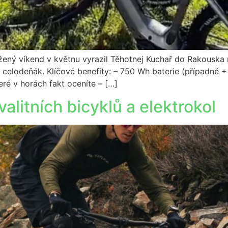
ný víkend v květnu vyrazil Těhotnej Kuchař do Rakouska 
kže celodeňák. Klíčové benefity: – 750 Wh baterie (případně
teré v horách fakt oceníte – […]
alitních bicyklů a elektrokol