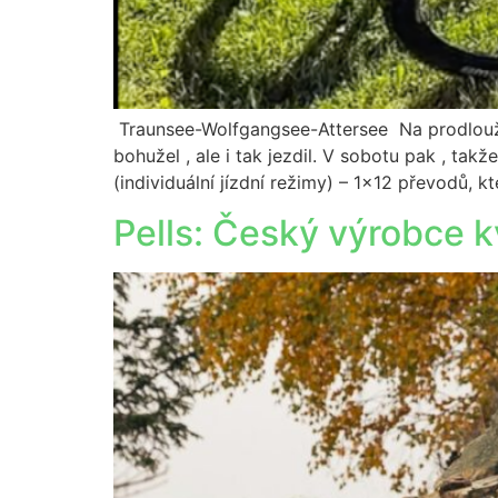
Traunsee-Wolfgangsee-Attersee Na prodlouže
bohužel , ale i tak jezdil. V sobotu pak , ta
(individuální jízdní režimy) – 1×12 převodů, k
Pells: Český výrobce kv