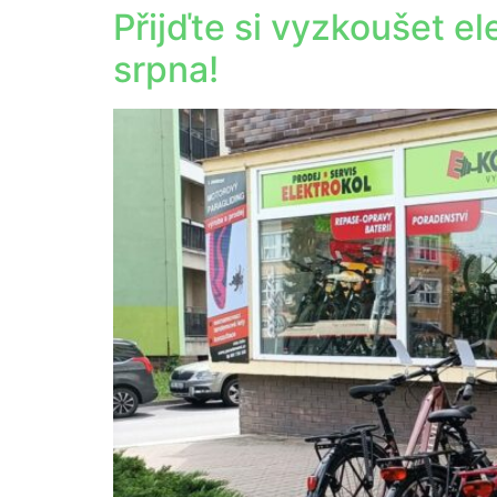
Přijďte si vyzkoušet el
srpna!