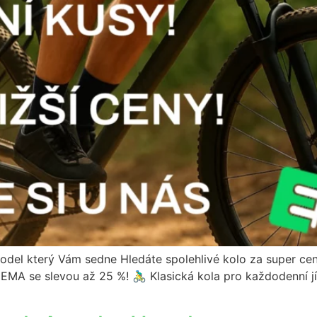
 který Vám sedne Hledáte spolehlivé kolo za super cenu?
A se slevou až 25 %! 🚴‍♂️ Klasická kola pro každodenní jí