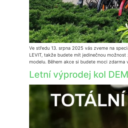
Ve středu 13. srpna 2025 vás zveme na speciá
LEVIT, takže budete mít jedinečnou možnost 
modelu. Během akce si budete moci zdarma 
Letní výprodej kol DE