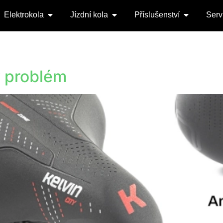
Elektrokola
Jízdní kola
Příslušenství
Serv
 problém