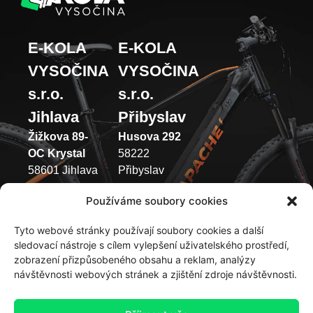
E-KOLA
E-KOLA
VYSOČINA
VYSOČINA
s.r.o.
s.r.o.
Jihlava
Přibyslav
Žižkova 89-
Husova 292
OC Krystal
58222
58601 Jihlava
Přibyslav
(+420) 733 371
(+420) 737 433
Používáme soubory cookies
049
003
Tyto webové stránky používají soubory cookies a další
Pondělí –
Pondělí –
sledovací nástroje s cílem vylepšení uživatelského prostředí,
Pátek 9:00 –
Pátek 9:00 –
zobrazení přizpůsobeného obsahu a reklam, analýzy
12:00 | 13:00
12:00 | 13:00
návštěvnosti webových stránek a zjištění zdroje návštěvnosti.
-17:00
-17:00
Sobota –
Sobota: 9:00 –