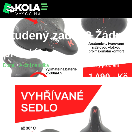
Studený zadek? Žádný
problém
Domů
/
Akční nabídka
/ Studený zadek? Žádný problém