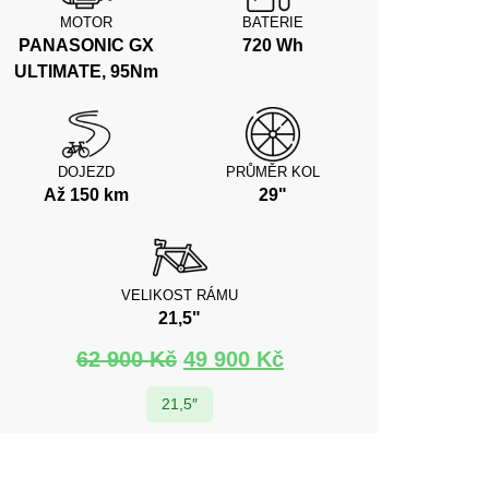
MOTOR
BATERIE
PANASONIC GX
720 Wh
ULTIMATE, 95Nm
DOJEZD
PRŮMĚR KOL
Až 150 km
29"
VELIKOST RÁMU
21,5"
62 900
Kč
49 900
Kč
21,5″