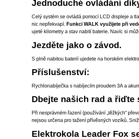
Jednoduché ovládání díky
Celý systém se ovládá pomocí LCD displeje a tl
nic nepřekvapí.
Funkci WALK využijete při ved
ujeté kilometry a stav nabití baterie. Navíc si 
Jezděte jako o závod.
S plně nabitou baterií ujedete na horském ele
Příslušenství:
Rychlonabíječka s nabíjecím proudem 3A a akumu
Dbejte našich rad a řiďte
Při nesprávném řazení (používání „těžkých“ přev
nejsou určena pro tažení přívěsných vozíků. Sn
Elektrokola Leader Fox se