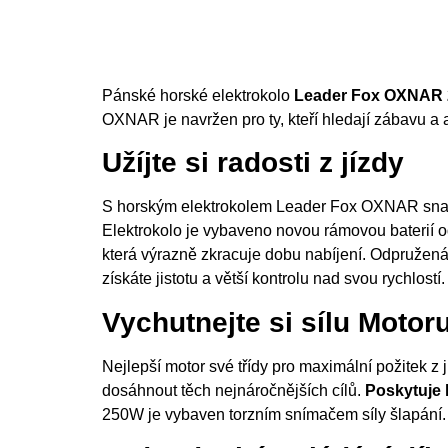
Pánské horské elektrokolo
Leader Fox
OXNAR 
OXNAR je navržen pro ty, kteří hledají zábavu a ad
Užíjte si radosti z jízdy
S horským elektrokolem Leader Fox OXNAR sn
Elektrokolo je vybaveno novou rámovou baterií od
která výrazně zkracuje dobu nabíjení. Odpružená
získáte jistotu a větší kontrolu nad svou rychlo
Vychutnejte si sílu Motor
Nejlepší motor své třídy pro maximální požitek
dosáhnout těch nejnáročnějších cílů.
Poskytuje 
250W je vybaven torzním snímačem síly šlapání. Č