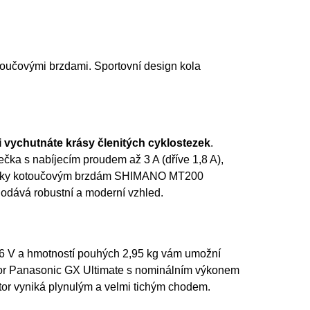
toučovými brzdami. Sportovní design kola
si vychutnáte krásy členitých cyklostezek
.
čka s nabíjecím proudem až 3 A (dříve 1,8 A),
Díky kotoučovým brzdám SHIMANO MT200
 dodává robustní a moderní vzhled.
 36 V a hmotností pouhých 2,95 kg vám umožní
tor Panasonic GX Ultimate s nominálním výkonem
otor vyniká plynulým a velmi tichým chodem.