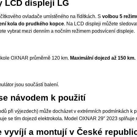
 LCD displeji LG
ačítkového ovladače umístěného na řídítkách. S
volbou 5 režim
ení kola do prudkého kopce
. Na LCD displeji můžete sledovat
můžete vybrat mezi denním a nočním režimem podsvícení displeje.
ktrokole OXNAR průměrně 120 km.
Maximální dojezd až 150 km.
látor jsou součástí balení.
 se návodem k použití
odů při výjezdech) může docházet v extrémních podmínkách k pře
ižuje se tím dojezd elektrokola. Model OXNAR 29″ 2023 splňuj
 vyvíjí a montují v České republi