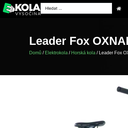
Leader Fox OXNA
Domů
/
Elektrokola
/
Horská kola
/ Leader Fox 