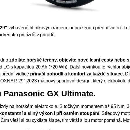
29″
vybavené hliníkovým rámem, odpruženou přední vidlicí, ko
renalin při jízdě v přírodě.
adno
zdoláte horské terény, objevíte nové lesní cesty nebo 
 LG s kapacitou 20 Ah (720 Wh). Další novinkou je rychlonabíje
 přední vidlice
přináší pohodlí a komfort za každé situace
. 
stí. OXNAR 29″ 2023 má nový sportovní design, který elektrokolu
u Panasonic GX Ultimate.
 z jízdy na horském elektrokole. S točivým momentem až 95 Nm,
konstantní a silný výkon i při ostrém stoupání
. Středový mo
ím větší silou cyklista šlape, tím větší silou motor pomáhá. M