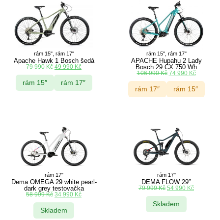
rám 15", rám 17"
rám 15", rám 17"
Apache Hawk 1 Bosch šedá
APACHE Hupahu 2 Lady
79 990
Kč
49 990
Kč
Bosch 29 CX 750 Wh
106 990
Kč
74 990
Kč
rám 15″
rám 17″
rám 17″
rám 15″
rám 17"
rám 17"
Dema OMEGA 29 white pearl-
DEMA FLOW 29″
dark grey testovačka
79 999
Kč
54 990
Kč
58 999
Kč
34 990
Kč
Skladem
Skladem