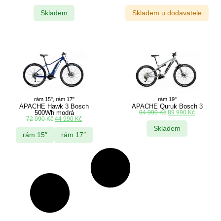
Skladem
Skladem u dodavatele
rám 15", rám 17"
rám 19"
APACHE Hawk 3 Bosch
APACHE Quruk Bosch 3
500Wh modrá
94 990
Kč
89 990
Kč
72 990
Kč
44 990
Kč
Skladem
rám 15″
rám 17″