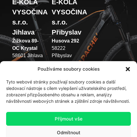
E-KOLA
E-KOLA
VYSOČINA
VYSOČINA
s.r.o.
s.r.o.
Jihlava
Přibyslav
Žižkova 89-
Husova 292
OC Krystal
58222
58601 Jihlava
Přibyslav
(+420) 733 371
(+420) 737 433
Používáme soubory cookies
049
003
Tyto webové stránky používají soubory cookies a další
Pondělí –
Pondělí –
sledovací nástroje s cílem vylepšení uživatelského prostředí,
Pátek 9:00 –
Pátek 9:00 –
zobrazení přizpůsobeného obsahu a reklam, analýzy
12:00 | 13:00
12:00 | 13:00
návštěvnosti webových stránek a zjištění zdroje návštěvnosti.
-17:00
-17:00
Sobota –
Sobota: 9:00 –
Příjmout vše
Neděle:
12:00
zavřeno
Neděle:
Odmítnout