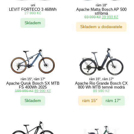
uni
rám 18"
LEVIT FORTECO 3 468Wh
Apache Matta Bosch AP 500
27 990
Kč
stříbrná
69 990
Kč
39 990
Kč
Skladem
Skladem u dodavatele
rám 15", rám 17"
rám 15", rám 17"
Apache Quruk Bosch SX MTB
Apache Rio Grande Bosch CX
FS 400Wh 2025
800 Wh MTB temně modrá
109 990
Kč
89 990
Kč
89 990
Kč
Skladem
rám 15″
rám 17″