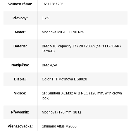
Velikost rámu
:
16” / 18” / 20”
Převody
:
1 x 9
Motor
:
Motinova MIGIC T1 90 Nm
Baterie
:
BMZ V10, capacity 17 / 20 / 23 Ah (cells LG / BAK /
Terra-E)
Nabíječka
:
BMZ 4,5A
Displej
:
Color TFT Motinova DS8020
Vidlice
:
SR Suntour XCM32 ATB NLO (120 mm, with crown
lock)
Převodník
:
Motinova (170 mm, 38 t.)
Přehazovačka
:
Shimano Altus M2000