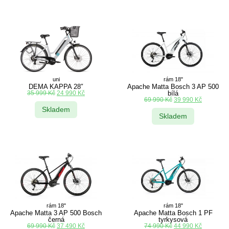
uni
rám 18"
DEMA KAPPA 28″
Apache Matta Bosch 3 AP 500
35 999
Kč
24 990
Kč
bílá
69 990
Kč
39 990
Kč
Skladem
Skladem
rám 18"
rám 18"
Apache Matta 3 AP 500 Bosch
Apache Matta Bosch 1 PF
černá
tyrkysová
69 990
Kč
37 490
Kč
74 990
Kč
44 990
Kč