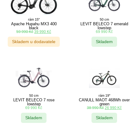
rám 15"
50 cm
Apache Hupahu MX3 400
LEVIT BELECO 7 emerald
black
lowstep
59 990
Kč
39 990
Kč
69 990
Kč
Skladem u dodavatele
Skladem
50 cm
rám 19"
LEVIT BELECO 7 rose
CANULL MAOT 468Wh over
lowstep
green
69 990
Kč
38 990
Kč
26 990
Kč
Skladem
Skladem