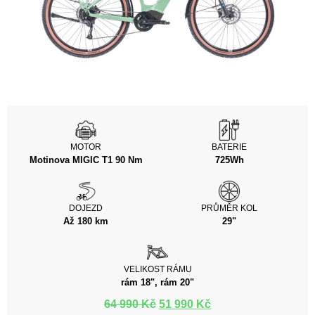
MOTOR
BATERIE
Motinova MIGIC T1 90 Nm
725Wh
DOJEZD
PRŮMĚR KOL
Až 180 km
29"
VELIKOST RÁMU
rám 18", rám 20"
64 990
Kč
51 990
Kč