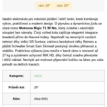
rám 18″
rám 20″
Ideální elektrokolo pro městské ježdění i lehčí terén, které kombinuje
výkon, praktičnost a moderní design. O plynulou a dynamickou jízdu se
stará motor
Motinova Migic T1 90 Nm
, který zvládne i náročnější
stoupání bez námahy. Čistý vzhled kola zajišťuje elegantní integrace
bowdenů přímo do hlavové trubky. Nepohodlí na nerovných cestách
nehrozí díky vidlici SR Suntour, zatímco bezdušové ráfky Remerx a
pláště Schwalbe Smart Sam Skinwall poskytují skvělou přilnavost a
stabilitu. Praktickou výbavou jsou nosiče v barvě rámu s nosností až
27 kg a systémem uchycení MIK HD, díky čemuž snadno převezete
i těžší náklad. Nechybí ani možnost připevnění košíku na láhev pro vaše
pohodlí na delších trasách.
Kategorie
:
eSUV
Průměr kol
:
29”
Rám
:
Alloy 6061