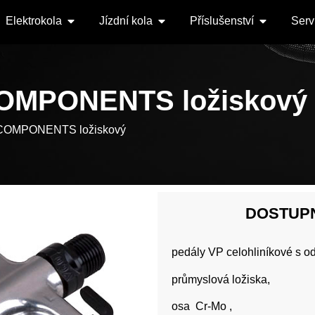
Elektrokola
Jízdní kola
Příslušenství
Serv
OMPONENTS ložiskový
COMPONENTS ložiskový
DOSTUP
pedály VP celohliníkové s o
průmyslová ložiska,
osa Cr-Mo ,