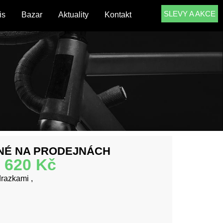
SLEVY A AKCE
is
Bazar
Aktuality
Kontakt
NÉ NA PRODEJNÁCH
620
Kč
drazkami ,