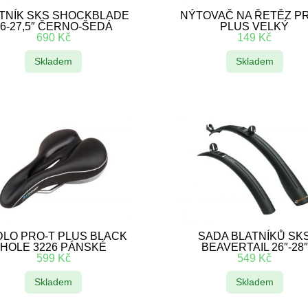
TNÍK SKS SHOCKBLADE
NÝTOVAČ NA ŘETĚZ P
26-27,5″ ČERNO-ŠEDÁ
PLUS VELKÝ
690
Kč
149
Kč
Skladem
Skladem
LO PRO-T PLUS BLACK
SADA BLATNÍKŮ SK
HOLE 3226 PÁNSKÉ
BEAVERTAIL 26″-28″
599
Kč
549
Kč
Skladem
Skladem