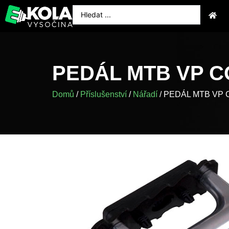
PEDÁL MTB VP C
Domů
/
Příslušenství
/
Nářadí
/ PEDÁL MTB VP 