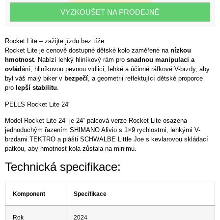
VYZKOUŠET NA PRODEJNĚ
Rocket Lite – zažijte jízdu bez tíže.
Rocket Lite je cenově dostupné dětské kolo zaměřené na
nízkou
hmotnost
. Nabízí lehký hliníkový rám pro
snadnou manipulaci a
ovlád
ání, hliníkovou pevnou vidlici, lehké a účinné ráfkové V-brzdy, aby
byl váš malý biker v
bezpečí
, a geometrii reflektující dětské proporce
pro
lepší stabilitu
.
PELLS Rocket Lite 24″
Model Rocket Lite 24” je 24“ palcová verze Rocket Lite osazena
jednoduchým řazením SHIMANO Alivio s 1×9 rychlostmi, lehkými V-
brzdami TEKTRO a plášti SCHWALBE Little Joe s kevlarovou skládací
patkou, aby hmotnost kola zůstala na minimu.
Technická specifikace:
Komponent
Specifikace
Rok
2024