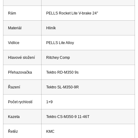
Rám
PELLS Rocket Lite V-brake 24″
Materiál
Hliník
Vidlice
PELLS Lite Alloy
Hlavové složení
Ritchey Comp
Přehazovačka
Tektro RD-M350 9s
Řazení
Tektro SL-M350-9R
Počet rychlostí
1×9
Kazeta
Tektro CS-M350-9 11-46T
Řetěz
KMC