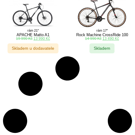
rám 21"
rám 17"
APACHE Matto A1
Rock Machine CrossRide 100
19 990
Kč
13 990
Kč
14 990
Kč
13 490
Kč
Skladem u dodavatele
Skladem