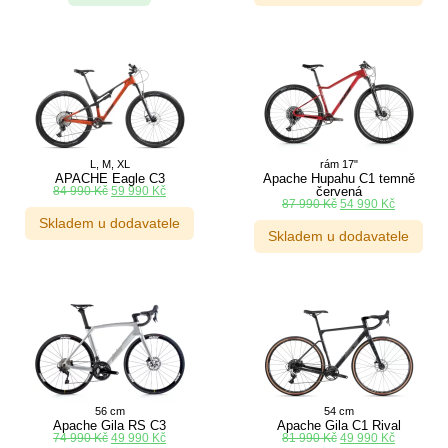
L, M, XL
rám 17"
APACHE Eagle C3
Apache Hupahu C1 temně
84 990
Kč
59 990
Kč
červená
87 990
Kč
54 990
Kč
Skladem u dodavatele
Skladem u dodavatele
56 cm
54 cm
Apache Gila RS C3
Apache Gila C1 Rival
74 990
Kč
49 990
Kč
81 990
Kč
49 990
Kč