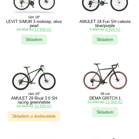
rám 18"
-
LEVIT SIMUR 3 midstep, olive
AMULET 24 Fun SH celeste
pearl
blue/purple
19 490
Kč
13 990
Kč
9 899
Kč
8 999
Kč
Skladem
Skladem
rám 19"
58 cm
AMULET 29 Rival 3.0 SH
DEMA GRITCH 1
racing green/white
21 999
Kč
15 990
Kč
16 999
Kč
10 999
Kč
Skladem
Skladem u dodavatele