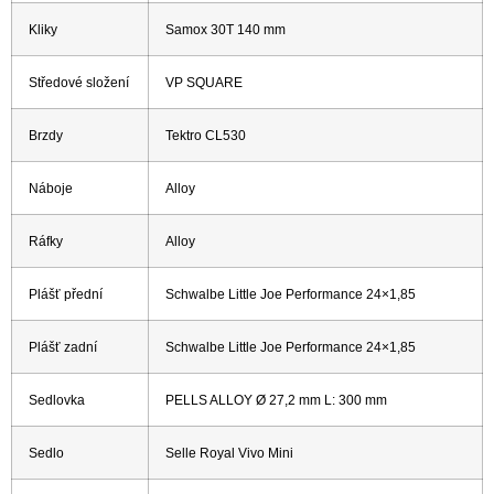
Kliky
Samox 30T 140 mm
Středové složení
VP SQUARE
Brzdy
Tektro CL530
Náboje
Alloy
Ráfky
Alloy
Plášť přední
Schwalbe Little Joe Performance 24×1,85
Plášť zadní
Schwalbe Little Joe Performance 24×1,85
Sedlovka
PELLS ALLOY Ø 27,2 mm L: 300 mm
Sedlo
Selle Royal Vivo Mini