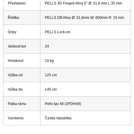
Představec
PELLS 3D Forged Alloy 0° Ø: 31,8 mm L:35 mm
Řídítka
PELLS DB Alloy Ø: 31,8mm W: 600mm R: 15 mm
Gripy
PELLS Lock-on
Velikost kol
24
Hmotnost
10 kg
Výška od
125 cm
Výška do
145 cm
Patka rámu
Pells typ 48 (3PDH48)
Vyrobeno
Česká republika