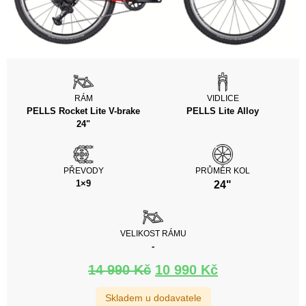
RÁM
VIDLICE
PELLS Rocket Lite V-brake
PELLS Lite Alloy
24"
PŘEVODY
PRŮMĚR KOL
1×9
24"
VELIKOST RÁMU
-
14 990
Kč
10 990
Kč
Skladem u dodavatele