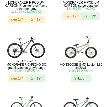
MONDRAKER F-PODIUM
MONDRAKER F-PODIUM
CARBON R bunker grey/flame
CARBON carbon/orange
red/vortex grey
124 999
Kč
74 999
Kč
163 199
Kč
112 999
Kč
rám 17″
rám 19″
rám 17″
rám 19″
rám 17", rám 19"
uni
MONDRAKER CHRONO DC
MONGOOSE BMX Legion L80
graphite/desert grey/orange
béžová
46 299
Kč
25 999
Kč
9 999
Kč
9 799
Kč
rám 17″
rám 19″
Skladem