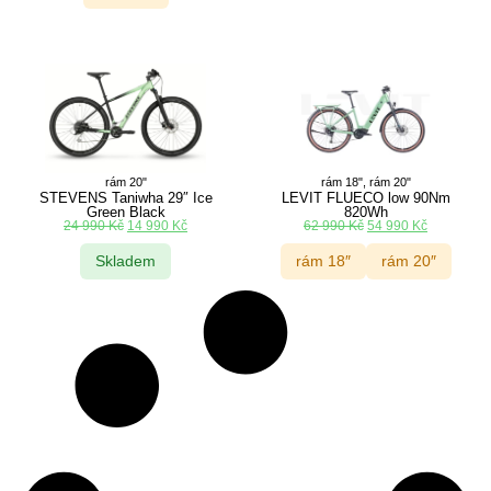
rám 20"
rám 18", rám 20"
STEVENS Taniwha 29″ Ice
LEVIT FLUECO low 90Nm
Green Black
820Wh
24 990
Kč
14 990
Kč
62 990
Kč
54 990
Kč
Skladem
rám 18″
rám 20″