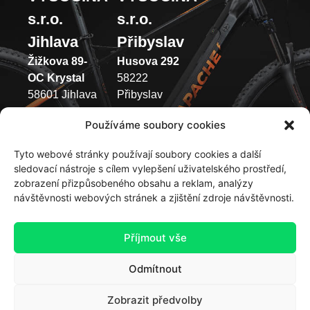
s.r.o.
s.r.o.
Jihlava
Přibyslav
Žižkova 89-
Husova 292
OC Krystal
58222
58601 Jihlava
Přibyslav
(+420) 733 371
(+420) 737 433
Používáme soubory cookies
049
003
Tyto webové stránky používají soubory cookies a další
Pondělí –
Pondělí –
sledovací nástroje s cílem vylepšení uživatelského prostředí,
Pátek 9:00 –
Pátek 9:00 –
zobrazení přizpůsobeného obsahu a reklam, analýzy
12:00 | 13:00
12:00 | 13:00
návštěvnosti webových stránek a zjištění zdroje návštěvnosti.
-17:00
-17:00
Sobota –
Sobota: 9:00 –
Příjmout vše
Neděle:
12:00
zavřeno
Neděle:
Odmítnout
zavřeno
Zobrazit předvolby