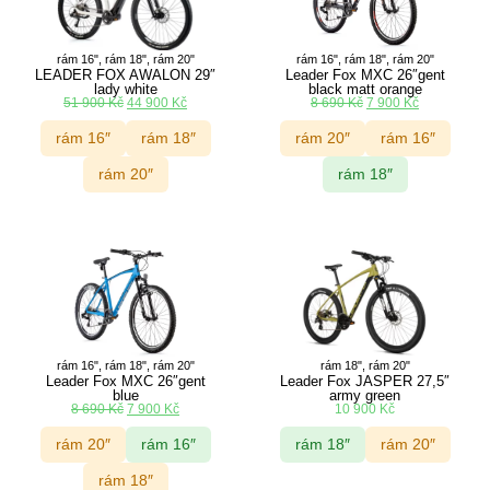
rám 16", rám 18", rám 20"
rám 16", rám 18", rám 20"
LEADER FOX AWALON 29″
Leader Fox MXC 26″gent
lady white
black matt orange
51 900
Kč
44 900
Kč
8 690
Kč
7 900
Kč
rám 16″
rám 18″
rám 20″
rám 16″
rám 20″
rám 18″
rám 16", rám 18", rám 20"
rám 18", rám 20"
Leader Fox MXC 26″gent
Leader Fox JASPER 27,5″
blue
army green
8 690
Kč
7 900
Kč
10 900
Kč
rám 20″
rám 16″
rám 18″
rám 20″
rám 18″