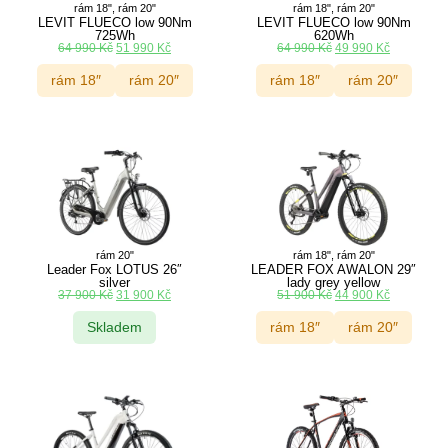
rám 18", rám 20"
rám 18", rám 20"
LEVIT FLUECO low 90Nm
LEVIT FLUECO low 90Nm
725Wh
620Wh
64 990
Kč
51 990
Kč
64 990
Kč
49 990
Kč
rám 18″
rám 20″
rám 18″
rám 20″
rám 20"
rám 18", rám 20"
Leader Fox LOTUS 26″
LEADER FOX AWALON 29″
silver
lady grey yellow
37 900
Kč
31 900
Kč
51 900
Kč
44 900
Kč
Skladem
rám 18″
rám 20″