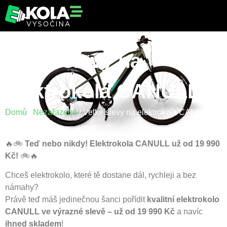
Velké slevy na
elektrokola CANULL
Domů
/
Nezařazené
/ Velké slevy na elektrokola CANULL
🔥🚲
Teď nebo nikdy! Elektrokola CANULL už od 19 990
Kč!
🚲🔥
Chceš elektrokolo, které tě dostane dál, rychleji a bez
námahy?
Právě teď máš jedinečnou šanci pořídit
kvalitní elektrokolo
CANULL ve výrazné slevě – už od 19 990 Kč
a navíc
ihned skladem
!