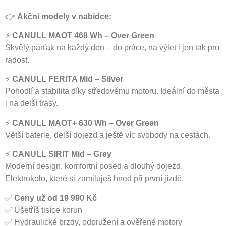
👉
Akční modely v nabídce:
⚡
CANULL MAOT 468 Wh – Over Green
Skvělý parťák na každý den – do práce, na výlet i jen tak pro
radost.
⚡
CANULL FERITA Mid – Silver
Pohodlí a stabilita díky středovému motoru. Ideální do města
i na delší trasy.
⚡
CANULL MAOT+ 630 Wh – Over Green
Větší baterie, delší dojezd a ještě víc svobody na cestách.
⚡
CANULL SIRIT Mid – Grey
Moderní design, komfortní posed a dlouhý dojezd.
Elektrokolo, které si zamiluješ hned při první jízdě.
✅
Ceny už od 19 990 Kč
✅ Ušetříš tisíce korun
✅ Hydraulické brzdy, odpružení a ověřené motory