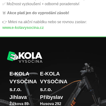
✅ Možnost vyzkoušení + odborné poradenství
🚨
Akce platí jen do vyprodání zásob!
👉 Mrkni na akční nabídku nebo se rovnou zastav:
www.e-kolavysocina.cz
E-KOLA
E-KOLA
VYSOČINA
VYSOČINA
s.r.o.
s.r.o.
Jihlava
Přibyslav
Žižkova 89-
Husova 292