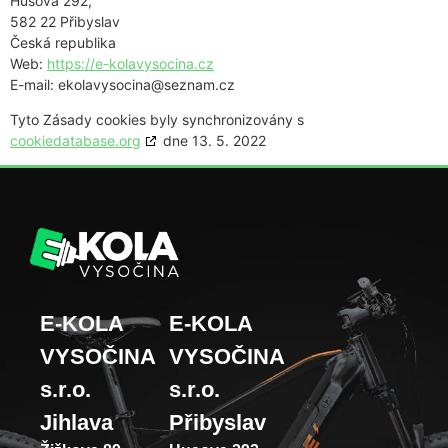
Husova 292,
582 22 Přibyslav
Česká republika
Web:
https://e-kolavysocina.cz
E-mail:
ekolavysocina@
seznam.cz
Tyto Zásady cookies byly synchronizovány s
cookiedatabase.org
dne 13. 5. 2022
E-KOLA
E-KOLA
VYSOČINA
VYSOČINA
s.r.o.
s.r.o.
Jihlava
Přibyslav