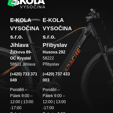
E-KOLA
E-KOLA
VYSOČINA
VYSOČINA
s.r.o.
s.r.o.
Jihlava
Přibyslav
Žižkova 89-
Husova 292
OC Krystal
58222
58601 Jihlava
Přibyslav
(+420) 733 371
(+420) 737 433
049
003
Pondělí –
Pondělí –
Pátek 9:00 –
Pátek 9:00 –
12:00 | 13:00
12:00 | 13:00
-17:00
-17:00