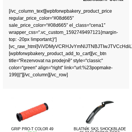
[/vc_column_text][wpbforwpbakery_product_price
regular_price_color=“#08d665″
sale_price_color=“#08d665″ el_class=“cena1″
wrapper_css=“.vc_custom_1592749497121{margin-
top: -20px !important;}“]
[vc_raw_html]ViVDMyVCRHJvYmNlJTNBJTIwJTVCcHdiL
[wpbforwpbakery_product_add_to_cart][vc_btn
title=“Rezervovat na prodejně“ style=“classic“
color=“green“ align=“right“ link=“url:%23popmake-
199|||“][/vc_column][/vc_row]
GRIP PRO-T COLOR 49
BLATNÍK SKS SHOCKBLADE