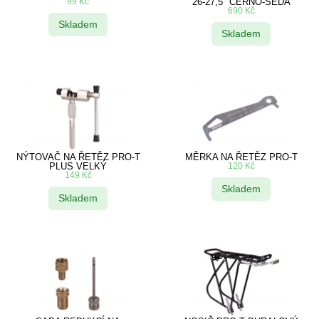
99
Kč
26-27,5″ ČERNO-ŠEDÁ
690
Kč
Skladem
Skladem
NÝTOVAČ NA ŘETĚZ PRO-T
MĚRKA NA ŘETĚZ PRO-T
PLUS VELKÝ
120
Kč
149
Kč
Skladem
Skladem