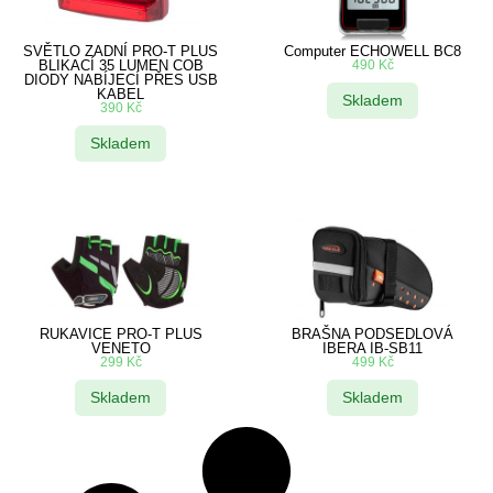
SVĚTLO ZADNÍ PRO-T PLUS
Computer ECHOWELL BC8
BLIKACÍ 35 LUMEN COB
490
Kč
DIODY NABÍJECÍ PŘES USB
KABEL
Skladem
390
Kč
Skladem
RUKAVICE PRO-T PLUS
BRAŠNA PODSEDLOVÁ
VENETO
IBERA IB-SB11
299
Kč
499
Kč
Skladem
Skladem