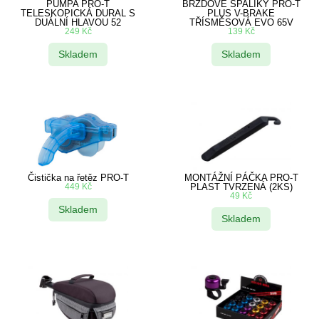
PUMPA PRO-T
BRZDOVÉ ŠPALÍKY PRO-T
TELESKOPICKÁ DURAL S
PLUS V-BRAKE
DUÁLNÍ HLAVOU 52
TŘÍSMĚSOVÁ EVO 65V
249
Kč
139
Kč
Skladem
Skladem
Čistička na řetěz PRO-T
MONTÁŽNÍ PÁČKA PRO-T
449
Kč
PLAST TVRZENÁ (2KS)
49
Kč
Skladem
Skladem