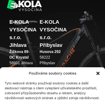
E-KOLA
E-KOLA
VYSOČINA
VYSOČINA
s.r.o.
s.r.o.
Jihlava
Přibyslav
Žižkova 89-
Husova 292
OC Krystal
58222
58601 Jihlava
Přibyslav
(+420) 733 371
(+420) 737 433
Používáme soubory cookies
049
003
Tyto webové stránky používají soubory cookies a další
Pondělí –
Pondělí –
sledovací nástroje s cílem vylepšení uživatelského prostředí,
Pátek 9:00 –
Pátek 9:00 –
zobrazení přizpůsobeného obsahu a reklam, analýzy
12:00 | 13:00
12:00 | 13:00
návštěvnosti webových stránek a zjištění zdroje návštěvnosti.
-17:00
-17:00