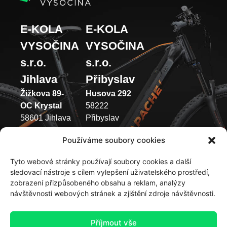
E-KOLA
E-KOLA
VYSOČINA
VYSOČINA
s.r.o.
s.r.o.
Jihlava
Přibyslav
Žižkova 89-
Husova 292
OC Krystal
58222
58601 Jihlava
Přibyslav
(+420) 733 371
(+420) 737 433
Používáme soubory cookies
049
003
Tyto webové stránky používají soubory cookies a další
Pondělí –
Pondělí –
sledovací nástroje s cílem vylepšení uživatelského prostředí,
Pátek 9:00 –
Pátek 9:00 –
zobrazení přizpůsobeného obsahu a reklam, analýzy
12:00 | 13:00
12:00 | 13:00
návštěvnosti webových stránek a zjištění zdroje návštěvnosti.
-17:00
-17:00
Sobota –
Sobota: 9:00 –
Příjmout vše