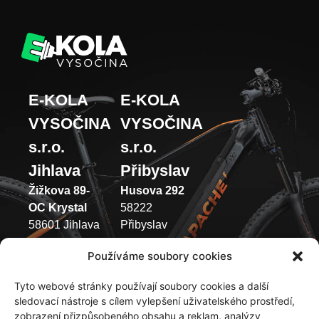
E-KOLA
E-KOLA
VYSOČINA
VYSOČINA
s.r.o.
s.r.o.
Jihlava
Přibyslav
Žižkova 89-
Husova 292
OC Krystal
58222
58601 Jihlava
Přibyslav
(+420) 733 371
(+420) 737 433
Používáme soubory cookies
049
003
Tyto webové stránky používají soubory cookies a další
Pondělí –
Pondělí –
sledovací nástroje s cílem vylepšení uživatelského prostředí,
Pátek 9:00 –
Pátek 9:00 –
zobrazení přizpůsobeného obsahu a reklam, analýzy