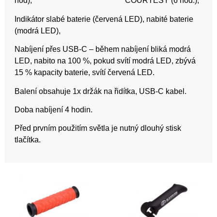
hod), COURTESY (6 hod.),
Indikátor slabé baterie (červená LED), nabité baterie
(modrá LED),
Nabíjení přes USB-C – během nabíjení bliká modrá
LED, nabito na 100 %, pokud svítí modrá LED, zbývá
15 % kapacity baterie, svítí červená LED.
Balení obsahuje 1x držák na řidítka, USB-C kabel.
Doba nabíjení 4 hodin.
Před prvním použitím světla je nutný dlouhý stisk
tlačítka.