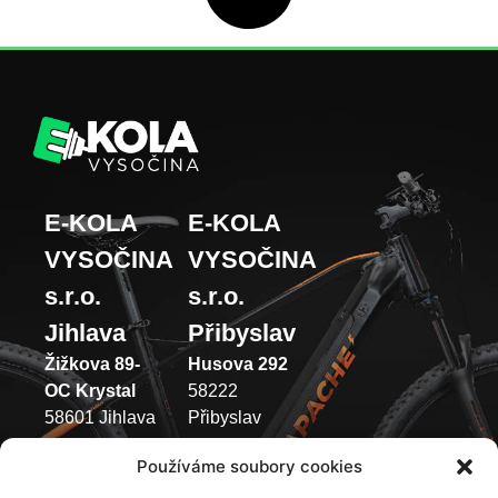
E-KOLA
E-KOLA
VYSOČINA
VYSOČINA
s.r.o.
s.r.o.
Jihlava
Přibyslav
Žižkova 89-
Husova 292
OC Krystal
58222
58601 Jihlava
Přibyslav
(+420) 733 371
(+420) 737 433
Používáme soubory cookies
049
003