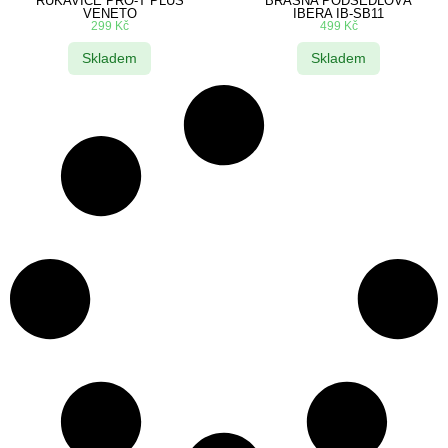
RUKAVICE PRO-T PLUS
BRAŠNA PODSEDLOVÁ
VENETO
IBERA IB-SB11
299
Kč
499
Kč
Skladem
Skladem