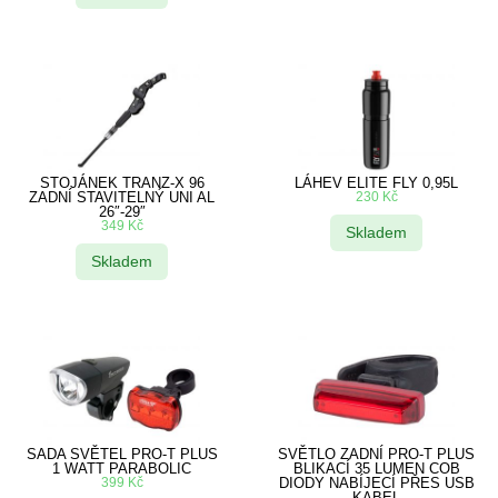
STOJÁNEK TRANZ-X 96
LÁHEV ELITE FLY 0,95L
ZADNÍ STAVITELNÝ UNI AL
230
Kč
26″-29″
349
Kč
Skladem
Skladem
SADA SVĚTEL PRO-T PLUS
SVĚTLO ZADNÍ PRO-T PLUS
1 WATT PARABOLIC
BLIKACÍ 35 LUMEN COB
399
Kč
DIODY NABÍJECÍ PŘES USB
KABEL